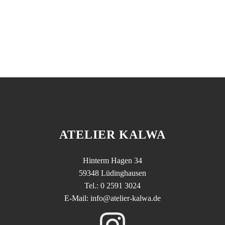
EISENWAREN KEMPER
Statische responsive Website - Programiert in HTML 5
Seit dem 31.10.2021 ist das Geschäft geschlossen
Zurück
ATELIER KALWA
Hinterm Hagen 34
59348 Lüdinghausen
Tel.: 0 2591 3024
E-Mail: info@atelier-kalwa.de